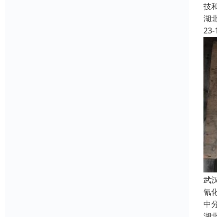
技
湖
23-
武
氰
中
湖