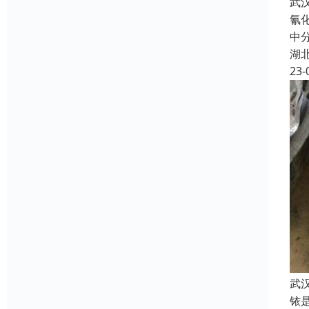
武
氰
中
湖
23-
武
铱