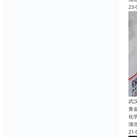
23-
武
黄
化
湖
21-