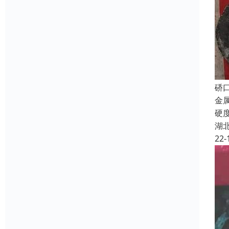
硚
金属
硬度
湖
22-