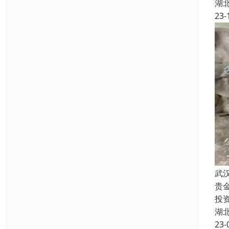
湖
23-
武
贵
投
湖
23-