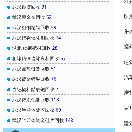
灯
武汉银胶回收
91
船
武汉擦金布回收
62
武汉粗铟精铟回收
59
乐
武汉钯碳催化剂回收
74
螺
湖北ito铟靶材回收
28
粗镓精镓含镓废料回收
57
建
武汉金盐银盐回收
51
汽
武汉镀金镀银回收
76
含钯物料醋酸钯回收
71
摩
武汉钯浆钯盐回收
118
家
武汉半导体蓝膜回收
60
武汉半导体镀金硅片回收
148
建