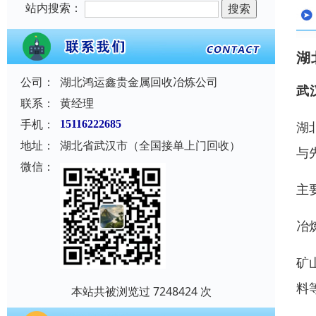
站内搜索：
湖
公司：
湖北鸿运鑫贵金属回收冶炼公司
武
联系：
黄经理
手机：
15116222685
湖
地址：
湖北省武汉市（全国接单上门回收）
与
微信：
主
冶
矿
料
本站共被浏览过 7248424 次