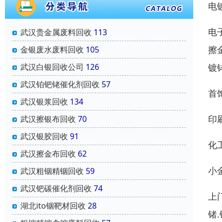
电
电
武汉贵金属废料回收
113
擦
金银废水废料回收
105
镀
武汉白银回收公司
126
武汉铂钯铑催化剂回收
57
首
武汉银浆回收
134
印
武汉擦银布回收
70
武汉银胶回收
91
化
武汉擦金布回收
62
小
武汉粗铟精铟回收
59
武汉钯碳催化剂回收
74
上
湖北ito铟靶材回收
28
锗.