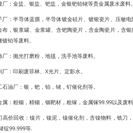
镀厂：金盐、银盐、钯盐，金银钯铂铑等贵金属废水废料
子厂：半导体蓝膜，半导体镀金硅片、镀银瓷片、压敏电
金布，银浆罐、金浆罐、含钯陶瓷片，含金陶瓷片，含银
铑镀铂等废料。
饰厂：抛光打磨粉，地毯，洗手池等废料。
刷厂：印刷废菲林、X光片、定影水。
工石油厂：银，钯，铂，铑，钌催化剂等。
金属：粗铟，精铟，铟靶材，粗镓，金属镓99.99以及废
门高价回收：镍片，镍泥，镍催化剂，含镍物料，铣刀， ( 钽 
锗锭99.999等.