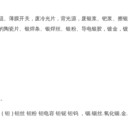
。
阻、薄膜开关，废冷光片，背光源，废银浆、钯浆、擦银
的陶瓷片、银焊条、银焊丝、银粉、导电银胶，镀金，镀
料。
) 钽丝 钽粉 钽电容 钽铌 钽钨 ，铟.铟丝.氧化铟.金