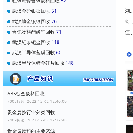
粗镓精镓含镓废料回收
57
湖
武汉金盐银盐回收
51
何
武汉镀金镀银回收
76
值
含钯物料醋酸钯回收
71
武汉钯浆钯盐回收
118
武汉半导体蓝膜回收
60
武汉半导体镀金硅片回收
148
ABS镀金废料回收
7005阅读 2022-12-02 12:40:09
贵金属按行业分类回收
7409阅读 2022-12-02 12:37:48
贵金属废料的主要来源