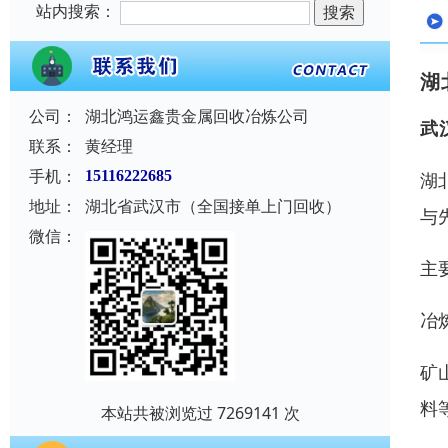
站内搜索：
湖
公司：
湖北鸿运鑫贵金属回收冶炼公司
武
联系：
黄经理
手机：
15116222685
湖
地址：
湖北省武汉市（全国接单上门回收）
与
微信：
主
冶
矿
料
本站共被浏览过 7269141 次