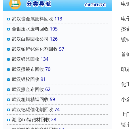
电
电
武汉贵金属废料回收
113
擦
金银废水废料回收
105
镀
武汉白银回收公司
126
武汉铂钯铑催化剂回收
57
首
武汉银浆回收
134
印
武汉擦银布回收
70
武汉银胶回收
91
化
武汉擦金布回收
62
小
武汉粗铟精铟回收
59
武汉钯碳催化剂回收
74
上
湖北ito铟靶材回收
28
锗.