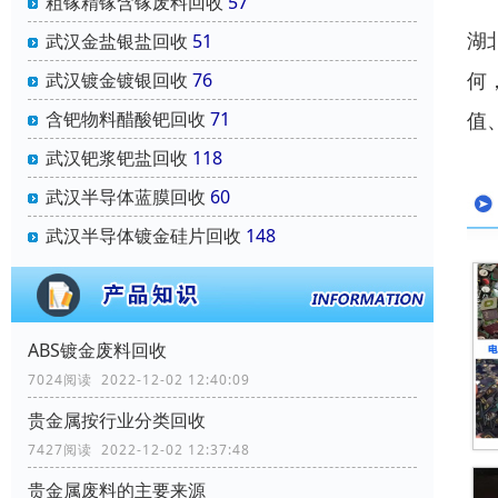
粗镓精镓含镓废料回收
57
湖
武汉金盐银盐回收
51
何
武汉镀金镀银回收
76
值
含钯物料醋酸钯回收
71
武汉钯浆钯盐回收
118
武汉半导体蓝膜回收
60
武汉半导体镀金硅片回收
148
ABS镀金废料回收
7024阅读 2022-12-02 12:40:09
贵金属按行业分类回收
7427阅读 2022-12-02 12:37:48
贵金属废料的主要来源