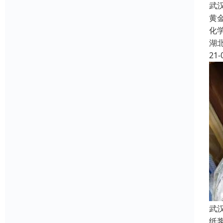
武
黄
化
湖
21-
武
纸