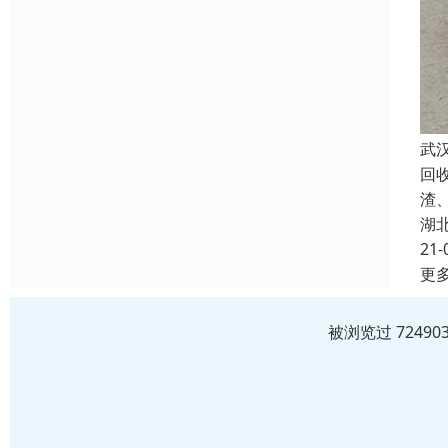
武
回
渣
湖
21-
更
被浏览过 7249