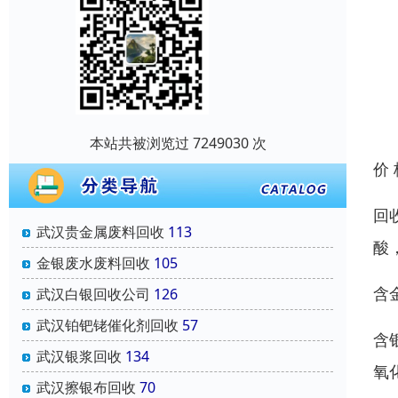
本站共被浏览过 7249030 次
价
回
武汉贵金属废料回收
113
酸
金银废水废料回收
105
含
武汉白银回收公司
126
武汉铂钯铑催化剂回收
57
含
武汉银浆回收
134
氧
武汉擦银布回收
70