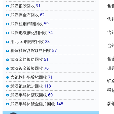
含
武汉银胶回收
91
武汉擦金布回收
62
含
武汉粗铟精铟回收
59
含
武汉钯碳催化剂回收
74
湖北ito铟靶材回收
28
含
粗镓精镓含镓废料回收
57
含
武汉金盐银盐回收
51
挂
武汉镀金镀银回收
76
含钯物料醋酸钯回收
71
钯
武汉钯浆钯盐回收
118
稀
武汉半导体蓝膜回收
60
废
武汉半导体镀金硅片回收
148