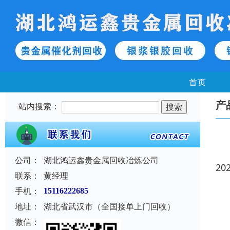
首页
产
站内搜索：
公司：
湖北鸿运鑫贵金属回收冶炼公司
20
联系：
黄经理
手机：
15116222685
地址：
湖北省武汉市（全国接单上门回收）
微信：