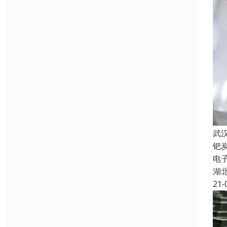
武
钯
电
湖
21-