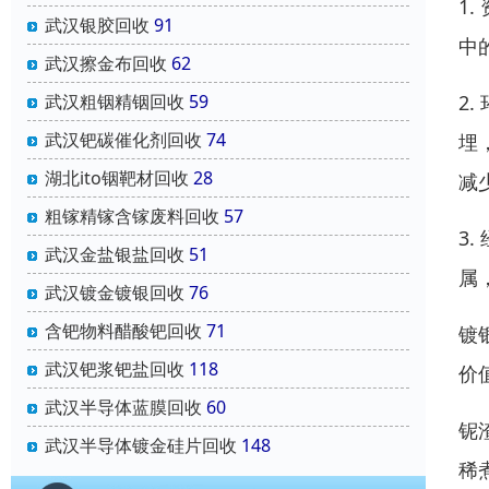
1
武汉银胶回收
91
中
武汉擦金布回收
62
2
武汉粗铟精铟回收
59
武汉钯碳催化剂回收
74
埋
湖北ito铟靶材回收
28
减
粗镓精镓含镓废料回收
57
3
武汉金盐银盐回收
51
属
武汉镀金镀银回收
76
含钯物料醋酸钯回收
71
镀
武汉钯浆钯盐回收
118
价
武汉半导体蓝膜回收
60
铌
武汉半导体镀金硅片回收
148
稀