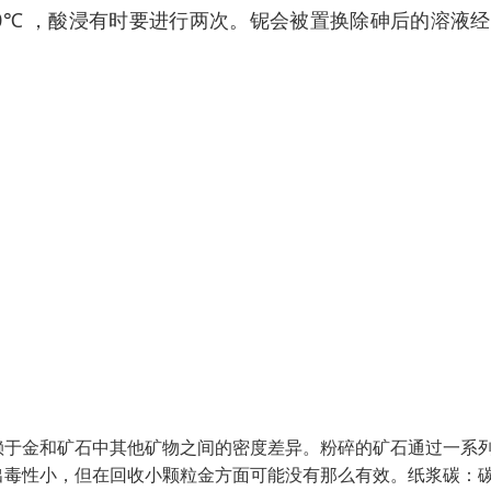
0℃ ，酸浸有时要进行两次。铌会被置换除砷后的溶液
赖于金和矿石中其他矿物之间的密度差异。粉碎的矿石通过一系
出毒性小，但在回收小颗粒金方面可能没有那么有效。纸浆碳：