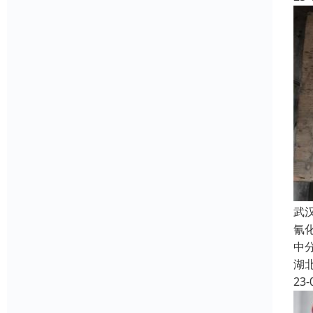
武
氰
中
湖
23-