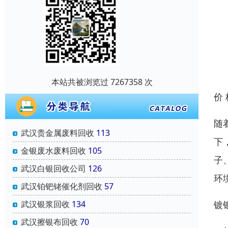
本站共被浏览过 7267358 次
价
随
武汉贵金属废料回收
113
下
金银废水废料回收
105
子
武汉白银回收公司
126
环
武汉铂钯铑催化剂回收
57
镀
武汉银浆回收
134
武汉擦银布回收
70