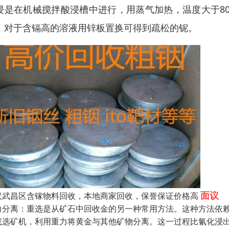
浸是在机械搅拌酸浸槽中进行，用蒸气加热，温度大于8
，对于含镉高的溶液用锌板置换可得到疏松的铌。
面议
汉武昌区含镓物料回收，本地商家回收，保誉保证价格高
力分离：重选是从矿石中回收金的另一种常用方法。这种方法依
或选矿机，利用重力将黄金与其他矿物分离。这一过程比氰化浸