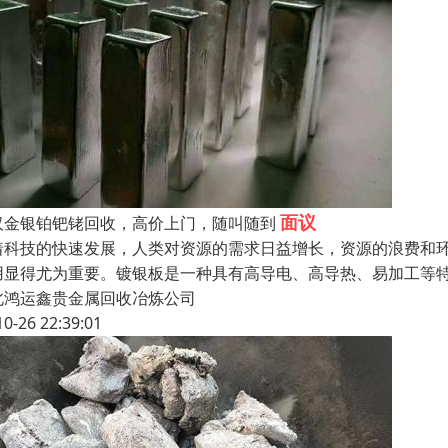
面议
汉金银铂钯铑回收，高价上门，随叫随到
着科技的快速发展，人类对资源的需求日益增长，资源的浪费和
用显得尤为重要。镀银板是一种具有高导电、高导热、易加工等
北鸿运鑫贵金属回收冶炼公司
10-26 22:39:01